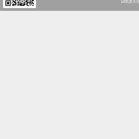
k8凯发天生赢家