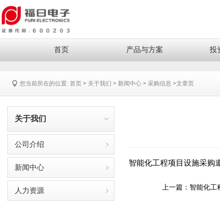
首页
产品与方案
投
您当前所在的位置:
首页
>
关于我们
>
新闻中心
>
采购信息
>
文章页
关于我们
公司介绍
智能化工程项目设施采购邀请询
新闻中心
上一篇：
智能化工
人力资源