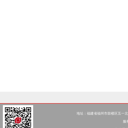
地址：福建省福州市鼓楼区五一北路正
